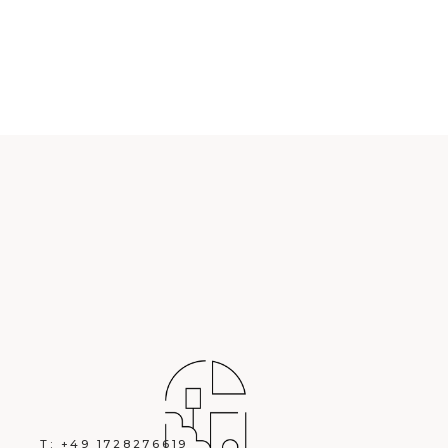
T: +49 1728276619